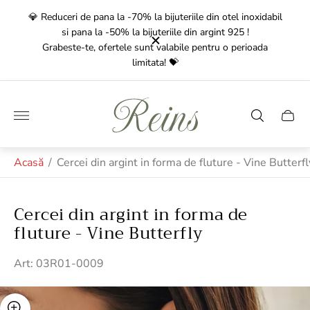
oxidabil
💎 Re
🚚
Transport Gratuit
pentru comenzile de peste 350 Lei!
ioada
Livrarea
dureaza intre 1-3 zile lucratoare!🚚
Gr
Sigla
magazinului"
Sertar
căruci
Acasă
/
Cercei din argint in forma de fluture - Vine Butterfl
Cercei din argint in forma de
fluture - Vine Butterfly
Art: 03R01-0009