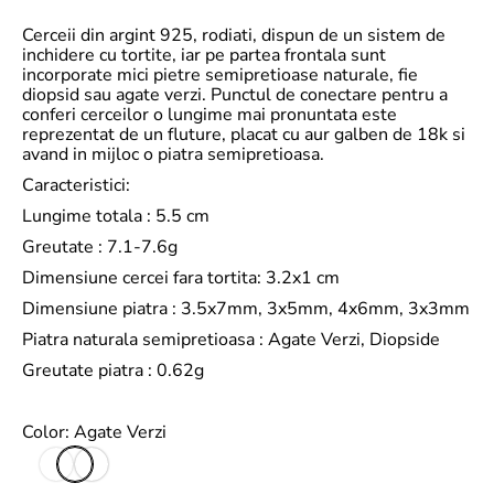
Cerceii din argint 925, rodiati, dispun de un sistem de
inchidere cu tortite, iar pe partea frontala sunt
incorporate mici pietre semipretioase naturale, fie
diopsid sau agate verzi. Punctul de conectare pentru a
conferi cerceilor o lungime mai pronuntata este
reprezentat de un fluture, placat cu aur galben de 18k si
avand in mijloc o piatra semipretioasa.
Caracteristici:
Lungime totala : 5.5 cm
Greutate : 7.1-7.6g
Dimensiune cercei fara tortita: 3.2x1 cm
Dimensiune piatra : 3.5x7mm, 3x5mm, 4x6mm, 3x3mm
Piatra naturala semipretioasa : Agate Verzi, Diopside
Greutate piatra : 0.62g
Color:
Agate Verzi
D
A
i
g