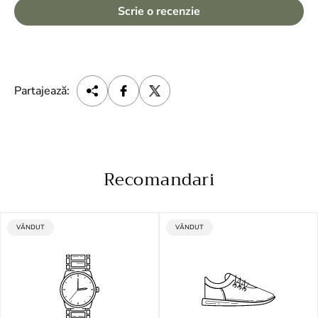
Scrie o recenzie
Partajează:
Recomandari
ETICHETA
ETICHETA
VÂNDUT
VÂNDUT
PRODUSULUI:
PRODUSULUI: