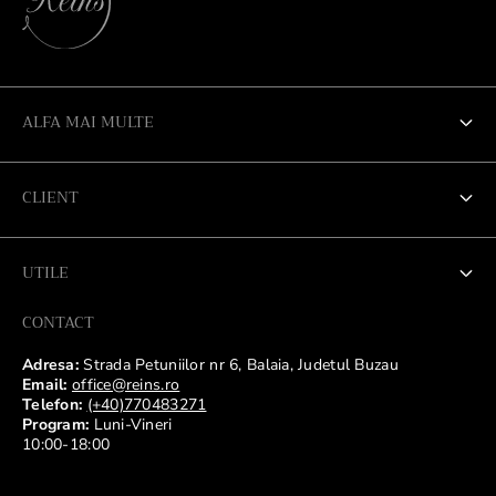
ALFA MAI MULTE
Despre noi
CLIENT
Materiale
Contul meu
Despre pietre
UTILE
Modalitate de plata
Ingrijirea produselor
CONTACT
Termeni si conditii
Livrare
Ambalaje Reins
Adresa:
Strada Petuniilor nr 6, Balaia, Judetul Buzau
Politica de confidentialitate(GDPR)
Email:
office@reins.ro
Retur
ANPC
Telefon:
(+40)770483271
Politica Coockies
Program:
Luni-Vineri
Garantie
10:00-18:00
Declinarea responsabilitatii
Ghid marimi inele