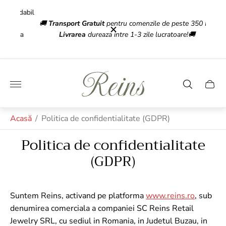
xidabil
💎 Red
🚚
Transport Gratuit
pentru comenzile de peste 350 Lei!
oada
Livrarea
dureaza intre 1-3 zile lucratoare!🚚
Gra
Sigla
magazinului"
Sertar
căruci
Acasă
/
Politica de confidentialitate (GDPR)
Politica de confidentialitate
(GDPR)
Suntem Reins, activand pe platforma
www.reins.ro
, sub
denumirea comerciala a companiei SC Reins Retail
Jewelry SRL, cu sediul in Romania, in Judetul Buzau, in