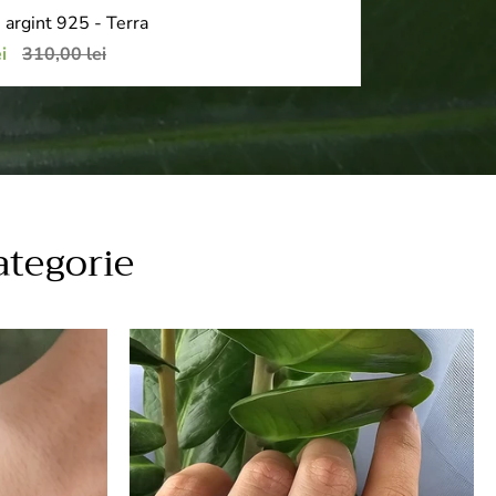
n argint 925 - Terra
Preț
i
310,00 lei
obișnuit
ategorie