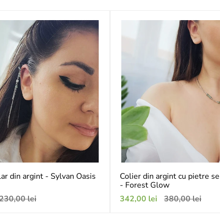
ar din argint - Sylvan Oasis
Colier din argint cu pietre 
- Forest Glow
Preț
Preț
Preț
230,00 lei
342,00 lei
380,00 lei
obișnuit
de
obișnuit
vânzare