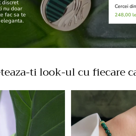
 discret
Cercei di
ti nu doar
te fac sa te
Preț
248,00 le
de
 eleganta.
vânzare
eaza-ti look-ul cu fiecare c