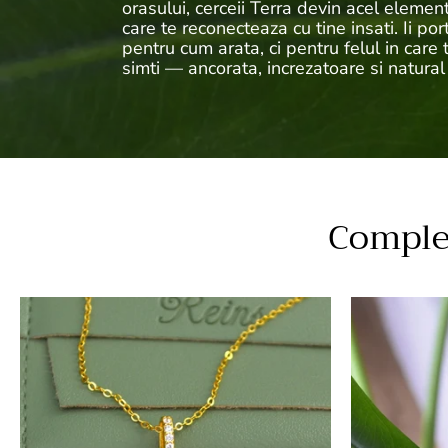
orasului, cerceii Terra devin acel element
care te reconecteaza cu tine insati. Ii por
pentru cum arata, ci pentru felul in care 
simti — ancorata, increzatoare si natural
Complet