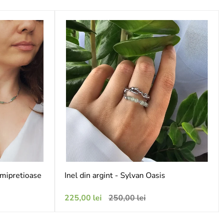
semipretioase
Inel din argint - Sylvan Oasis
Preț
Preț
225,00 lei
250,00 lei
de
obișnuit
vânzare