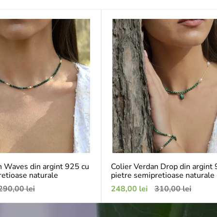
n Waves din argint 925 cu
Colier Verdan Drop din argint
retioase naturale
pietre semipretioase naturale
reț
Preț
Preț
290,00 lei
248,00 lei
310,00 lei
bișnuit
de
obișnuit
vânzare