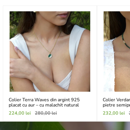
Colier Terra Waves din argint 925
Colier Verda
placat cu aur – cu malachit natural
pietre semip
Preț
Preț
Preț
P
224,00 lei
280,00 lei
232,00 lei
de
obișnuit
de
o
vânzare
vânzare