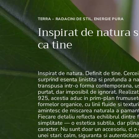
TERRA – RADACINI DE STIL, ENERGIE PURA
Inspirat de natura s
ca tine
Inspirat de natura. Definit de tine. Cercei
surprind esenta linistita si profunda a nat
transpusa intr-o forma contemporana, u
purtat, dar imposibil de ignorat. Realizat
925, acestia aduc in prim-plan frumuse
formelor organice, cu linii fluide si textur
amintesc de miscarea naturala a pamant
Fiecare detaliu reflecta echilibrul dintre f
simplitate — o estetica subtila, dar plin
caracter. Nu sunt doar un accesoriu, ci o
unei stari: calm, siguranta si autenticitate