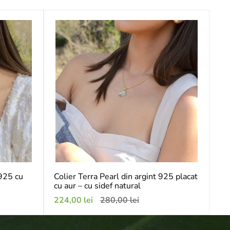
 925 cu
Colier Terra Pearl din argint 925 placat
cu aur – cu sidef natural
Preț
Preț
224,00 lei
280,00 lei
de
obișnuit
vânzare