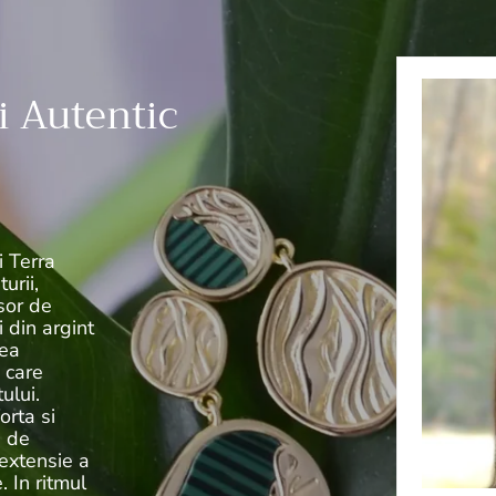
i Autentic
i Terra
urii,
sor de
i din argint
tea
i care
ului.
orta si
a de
 extensie a
. In ritmul