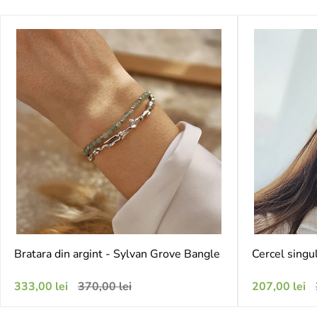
Bratara din argint - Sylvan Grove Bangle
Cercel singul
Preț
Preț
Preț
333,00 lei
370,00 lei
207,00 lei
de
obișnuit
de
vânzare
vânzare