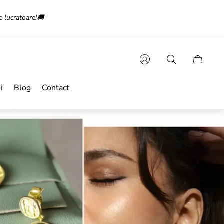
e lucratoare!🚚
Sertarul
cărucioru
i
Blog
Contact