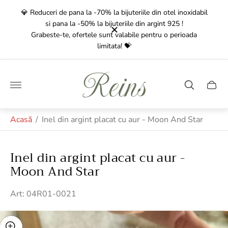
noxidabil
💎 R
!
🚚
Transport Gratuit
pentru comenzile de peste 350 Lei!
ioada
Livrarea
dureaza intre 1-3 zile lucratoare!🚚
G
Sigla
magazinului"
Sertar
căruci
Acasă
/
Inel din argint placat cu aur - Moon And Star
Inel din argint placat cu aur -
Moon And Star
Art: 04R01-0021