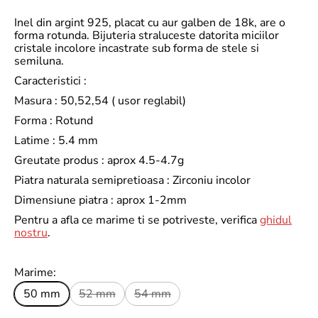
Inel din argint 925, placat cu aur galben de 18k, are o
forma rotunda. Bijuteria straluceste datorita miciilor
cristale incolore incastrate sub forma de stele si
semiluna.
Caracteristici :
Masura : 50,52,54 ( usor reglabil)
Forma : Rotund
Latime : 5.4 mm
Greutate produs : aprox 4.5-4.7g
Piatra naturala semipretioasa : Zirconiu incolor
Dimensiune piatra : aprox 1-2mm
Pentru a afla ce marime ti se potriveste, verifica
ghidul
nostru
.
Marime:
50 mm
52 mm
54 mm