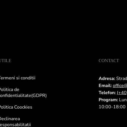
UTILE
CONTACT
ermeni si conditii
Adresa:
Strad
Email:
office
olitica de
Telefon:
(+4
onfidentialitate(GDPR)
Program:
Luni
10:00-18:00
olitica Coockies
Declinarea
esponsabilitatii