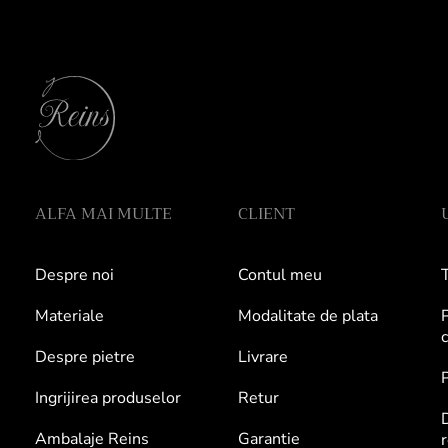
ALFA MAI MULTE
CLIENT
Despre noi
Contul meu
T
Materiale
Modalitate de plata
P
c
Despre pietre
Livrare
P
Ingrijirea produselor
Retur
Ambalaje Reins
Garantie
r