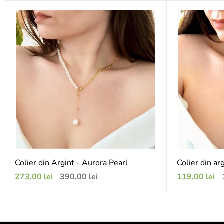
vânzare
vânzare
Colier din Argint - Aurora Pearl
Colier din arg
Preț
Preț
Preț
P
273,00 lei
390,00 lei
119,00 lei
de
obișnuit
de
o
vânzare
vânzare