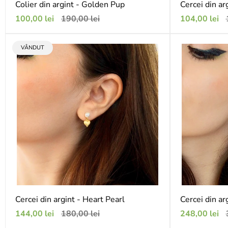
Colier din argint - Golden Pup
Cercei din ar
Preț
Preț
Preț
P
100,00 lei
190,00 lei
104,00 lei
de
obișnuit
de
o
vânzare
vânzare
ETICHETA
VÂNDUT
PRODUSULUI:
Cercei din argint - Heart Pearl
Cercei din arg
Preț
Preț
Preț
P
144,00 lei
180,00 lei
248,00 lei
de
obișnuit
de
o