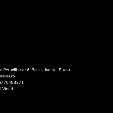
a Petuniilor nr 6, Balaia, Judetul Buzau
@reins.ro
0)770483271
-Vineri