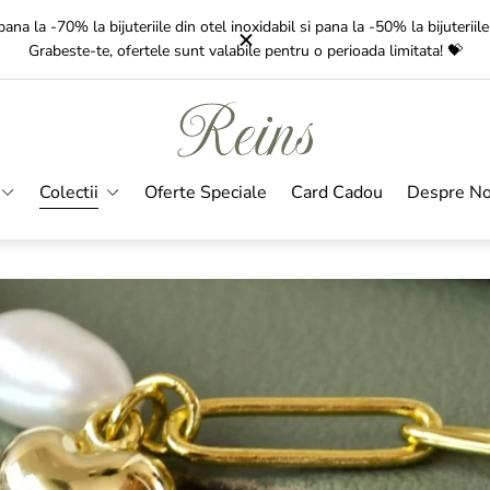
Gratuit
pentru comenzile de peste 350 Lei!
Livrarea
dureaza intre 1-3 zil
Sigla
magazinului"
Colectii
Oferte Speciale
Card Cadou
Despre No