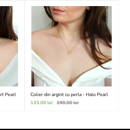
vânzare
art Pearl
Colier din argint cu perla - Halo Pearl
Preț
Preț
133,00 lei
190,00 lei
de
obișnuit
vânzare