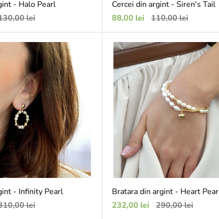
gint - Halo Pearl
Cercei din argint - Siren's Tail
reț
Preț
Preț
130,00 lei
88,00 lei
110,00 lei
bișnuit
de
obișnuit
vânzare
int - Infinity Pearl
Bratara din argint - Heart Pear
reț
Preț
Preț
310,00 lei
232,00 lei
290,00 lei
bișnuit
de
obișnuit