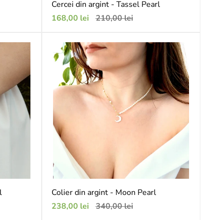
Cercei din argint - Tassel Pearl
Preț
Preț
168,00 lei
210,00 lei
de
obișnuit
vânzare
l
Colier din argint - Moon Pearl
Preț
Preț
238,00 lei
340,00 lei
de
obișnuit