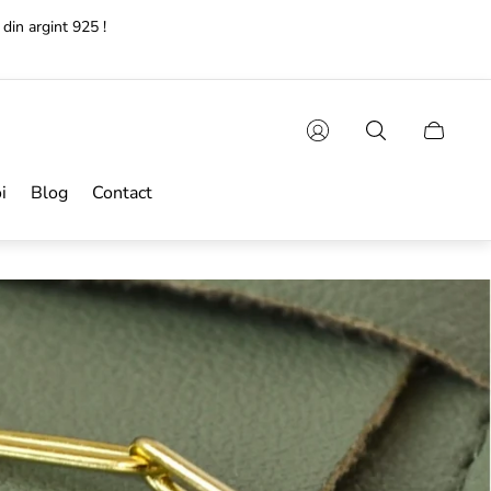
e lucratoare!🚚
Sertarul
cărucioru
i
Blog
Contact