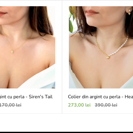
vânzare
int cu perla - Siren's Tail
Colier din argint cu perla - He
reț
Preț
Preț
170,00 lei
273,00 lei
390,00 lei
bișnuit
de
obișnuit
vânzare