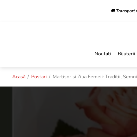
🚚
Transport 
Noutati
Bijuterii
Acasă
/
Postari
/
Martisor si Ziua Femeii: Traditii, Semni