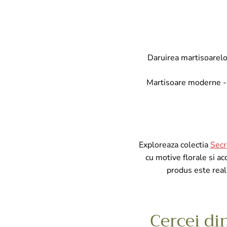
Daruirea martisoarelor
Martisoare moderne - De
Exploreaza colectia
Secr
cu motive florale si ac
produs este reali
Cercei di