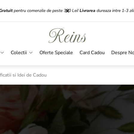
Gratuit
pentru comenzile de peste 350 Lei!
Livrarea
dureaza intre 1-3 zil
Sigla
magazinului"
Colectii
Oferte Speciale
Card Cadou
Despre No
ficatii si Idei de Cadou