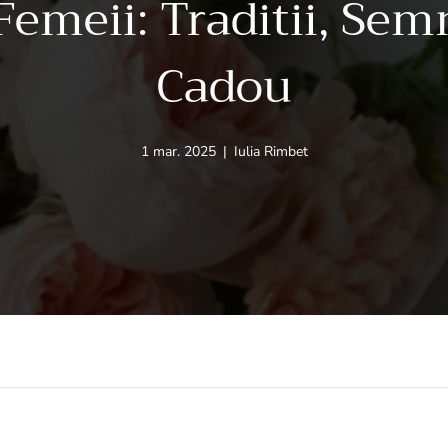
Femeii: Traditii, Semni
Cadou
Articol
Autorul
1 mar. 2025
|
Iulia Rimbet
publicat
articolului:
pe: