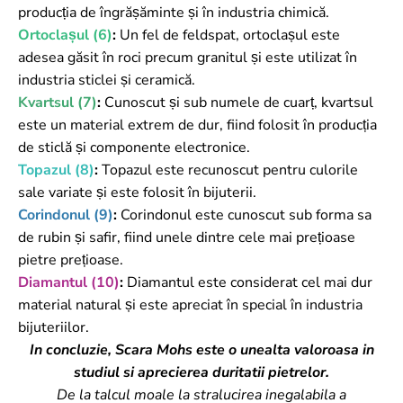
producția de îngrășăminte și în industria chimică.
Ortoclașul (6)
:
Un fel de feldspat, ortoclașul este
adesea găsit în roci precum granitul și este utilizat în
industria sticlei și ceramică.
Kvartsul (7)
:
Cunoscut și sub numele de cuarț, kvartsul
este un material extrem de dur, fiind folosit în producția
de sticlă și componente electronice.
Topazul (8)
:
Topazul este recunoscut pentru culorile
sale variate și este folosit în bijuterii.
Corindonul (9)
:
Corindonul este cunoscut sub forma sa
de rubin și safir, fiind unele dintre cele mai prețioase
pietre prețioase.
Diamantul (10)
:
Diamantul este considerat cel mai dur
material natural și este apreciat în special în industria
bijuteriilor.
In concluzie, Scara Mohs este o unealta valoroasa in
studiul si aprecierea duritatii pietrelor.
De la talcul moale la stralucirea inegalabila a