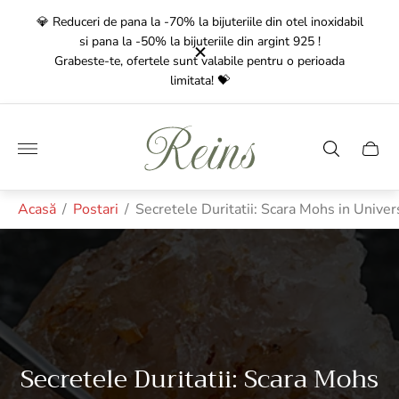
xidabil
💎 Red
🚚
Transport Gratuit
pentru comenzile de peste 350 Lei!
oada
Livrarea
dureaza intre 1-3 zile lucratoare!🚚
Gra
Sigla
magazinului"
Sertar
căruci
Acasă
/
Postari
/
Secretele Duritatii: Scara Mohs in Univer
Secretele Duritatii: Scara Mohs