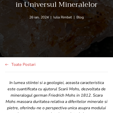
in Universul Mineralelor
Articol
Autorul
Etichetă
26 ian. 2024
|
Iulia Rimbet
|
Blog
publicat
articolului:
articol:
pe:
Toate Postari
In lumea stiintei si a geologiei, aceasta caracteristica
este cuantificata cu ajutorul Scarii Mohs, dezvoltata de
mineralogul german Friedrich Mohs in 1812. Scara
Mohs masoara duritatea relativa a diferitelor minerale si
pietre, oferindu-ne o perspectiva unica asupra modului