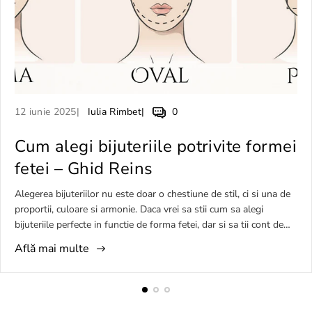
A
A
C
12 iunie 2025
Iulia Rimbet
0
r
u
o
t
Cum alegi bijuteriile potrivite formei
t
m
i
o
e
fetei – Ghid Reins
c
r
n
o
u
t
Alegerea bijuteriilor nu este doar o chestiune de stil, ci si una de
l
l
a
proportii, culoare si armonie. Daca vrei sa stii cum sa alegi
p
a
r
bijuteriile perfecte in functie de forma fetei, dar si sa tii cont de
u
r
i
tonul pielii si de finisajul bijuteriilor, citeste mai departe ghidul
Află mai multe
b
t
i
nostru complet, cu sugestii de produse Reins.
l
i
l
i
c
e
c
o
a
a
l
r