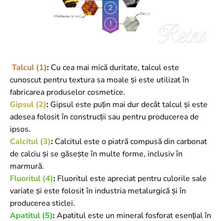
Talcul (1)
:
Cu cea mai mică duritate, talcul este
cunoscut pentru textura sa moale și este utilizat în
fabricarea produselor cosmetice.
Gipsul (2)
:
Gipsul este puțin mai dur decât talcul și este
adesea folosit în construcții sau pentru producerea de
ipsos.
Calcitul (3)
:
Calcitul este o piatră compusă din carbonat
de calciu și se găsește în multe forme, inclusiv în
marmură.
Fluoritul (4)
:
Fluoritul este apreciat pentru culorile sale
variate și este folosit în industria metalurgică și în
producerea sticlei.
Apatitul (5)
:
Apatitul este un mineral fosforat esențial în