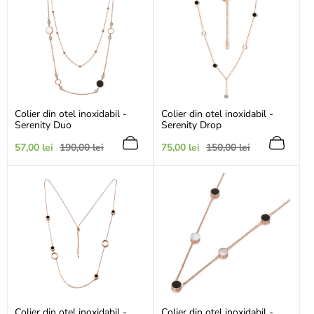
Colier din otel inoxidabil -
Colier din otel inoxidabil -
Serenity Duo
Serenity Drop
Preț
Preț
Preț
Preț
57,00 lei
190,00 lei
75,00 lei
150,00 lei
de
obișnuit
de
obișnuit
vânzare
vânzare
Colier din otel inoxidabil -
Colier din otel inoxidabil -