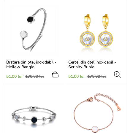
vânzare
vânzare
Bratara din otel inoxidabil -
Cercei din otel inoxidabil -
Mellow Bangle
Serinity Buble
Preț
Preț
Preț
Preț
51,00 lei
170,00 lei
51,00 lei
170,00 lei
de
obișnuit
de
obișnuit
vânzare
vânzare