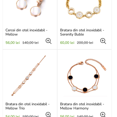
Cercei din otel inoxidabil -
Bratara din otel inoxidabil -
Mellow
Serenity Buble
Preț
Preț
Preț
Preț
56,00 lei
140,00 lei
60,00 lei
200,00 lei
de
obișnuit
de
obișnuit
vânzare
vânzare
Bratara din otel inoxidabil -
Bratara din otel inoxidabil -
Mellow Trio
Mellow Harmony
Preț
Preț
Preț
Preț
54,00 lei
180,00 lei
56,00 lei
140,00 lei