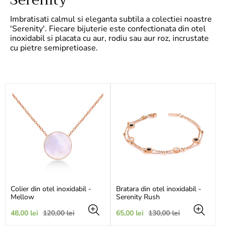
Imbratisati calmul si eleganta subtila a colectiei noastre
'Serenity'. Fiecare bijuterie este confectionata din otel
inoxidabil si placata cu aur, rodiu sau aur roz, incrustate
cu pietre semipretioase.
Colier din otel inoxidabil -
Bratara din otel inoxidabil -
Mellow
Serenity Rush
Preț
Preț
Preț
Preț
48,00 lei
120,00 lei
65,00 lei
130,00 lei
de
obișnuit
de
obișnuit