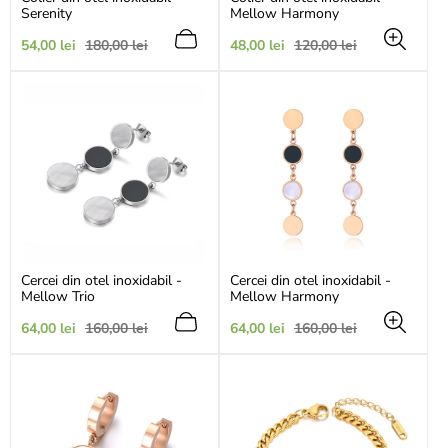
Serenity
Mellow Harmony
Preț
Preț
Preț
Preț
54,00 lei
180,00 lei
48,00 lei
120,00 lei
de
obișnuit
de
obișnuit
vânzare
vânzare
Cercei din otel inoxidabil -
Cercei din otel inoxidabil -
Mellow Trio
Mellow Harmony
Preț
Preț
Preț
Preț
64,00 lei
160,00 lei
64,00 lei
160,00 lei
de
obișnuit
de
obișnuit
vânzare
vânzare