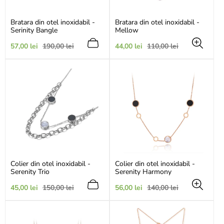
Bratara din otel inoxidabil -
Bratara din otel inoxidabil -
Serinity Bangle
Mellow
Preț
Preț
Preț
Preț
57,00 lei
190,00 lei
44,00 lei
110,00 lei
de
obișnuit
de
obișnuit
vânzare
vânzare
Colier din otel inoxidabil -
Colier din otel inoxidabil -
Serenity Trio
Serenity Harmony
Preț
Preț
Preț
Preț
45,00 lei
150,00 lei
56,00 lei
140,00 lei
de
obișnuit
de
obișnuit
vânzare
vânzare