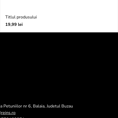
Titlul produsului
Preț
19,99 lei
obișnuit
a Petuniilor nr 6, Balaia, Judetul Buzau
@reins.ro