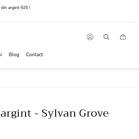
e lucratoare!🚚
Sertarul
cărucioru
i
Blog
Contact
 argint - Sylvan Grove