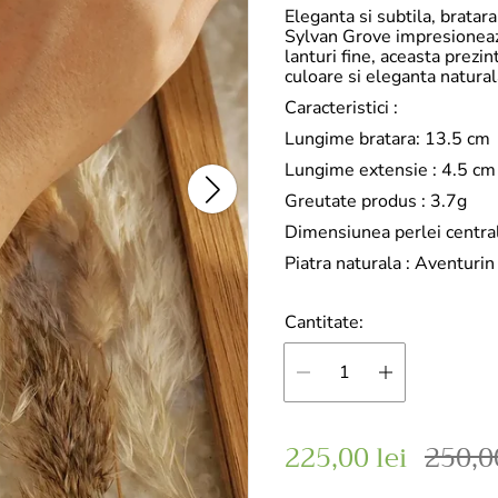
Eleganta si subtila, bratara
Sylvan Grove impresioneaza
lanturi fine, aceasta prezi
culoare si eleganta natural
Caracteristici
:
Lungime bratara: 13.5 cm
Lungime extensie : 4.5 cm
Greutate produs : 3.7g
Dimensiunea perlei centra
Piatra naturala : Aventurin
Cantitate:
P
P
225,00 lei
250,00
r
r