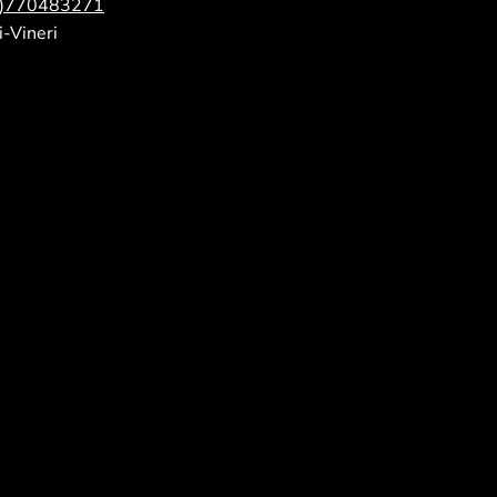
0)770483271
-Vineri