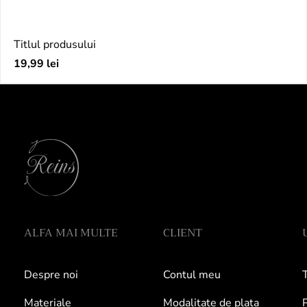
Titlul produsului
Preț
19,99 lei
obișnuit
ALFA MAI MULTE
CLIENT
Despre noi
Contul meu
T
Materiale
Modalitate de plata
P