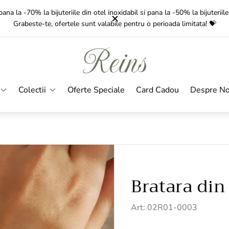
Gratuit
pentru comenzile de peste 350 Lei!
Livrarea
dureaza intre 1-3 zil
Sigla
magazinului"
Colectii
Oferte Speciale
Card Cadou
Despre No
Bratara din
Art: 02R01-0003