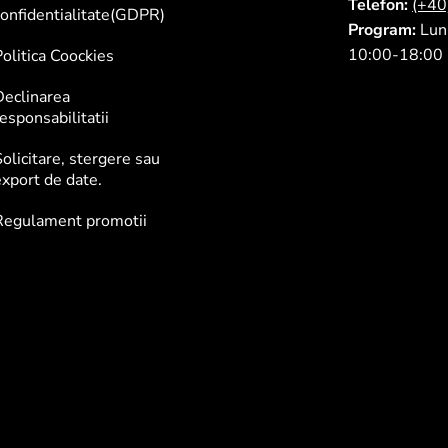
Telefon:
(+4
onfidentialitate(GDPR)
Program:
Luni
10:00-18:00
olitica Coockies
Declinarea
esponsabilitatii
olicitare, stergere sau
xport de date.
Regulament promotii