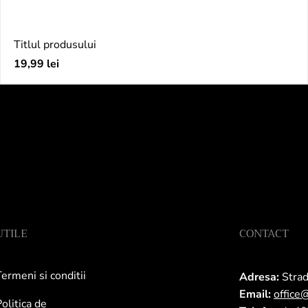
Titlul produsului
Preț
19,99 lei
obișnuit
UTILE
CONTACT
ermeni si conditii
Adresa:
Strad
Email:
office
olitica de