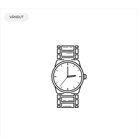
ETICHETA
VÂNDUT
PRODUSULUI: