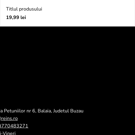
Titlul produsului
Preț
19,99 lei
obișnuit
a Petuniilor nr 6, Balaia, Judetul Buzau
@reins.ro
0)770483271
-Vineri