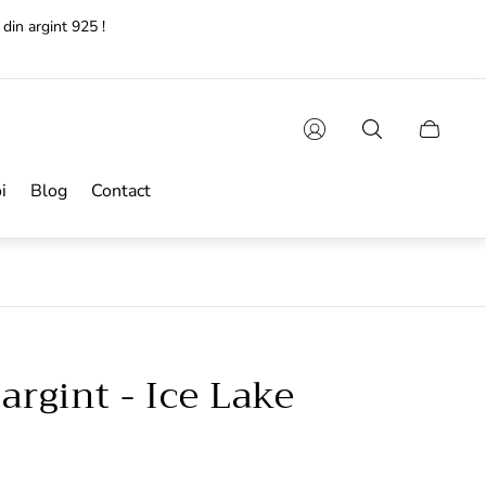
e lucratoare!🚚
Sertarul
cărucioru
i
Blog
Contact
argint - Ice Lake