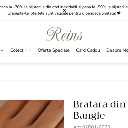
Gratuit
pentru comenzile de peste 350 Lei!
Livrarea
dureaza intre 1-3 zil
Sigla
magazinului"
Colectii
Oferte Speciale
Card Cadou
Despre No
Bratara din 
Bangle
Art: 02R01-0020