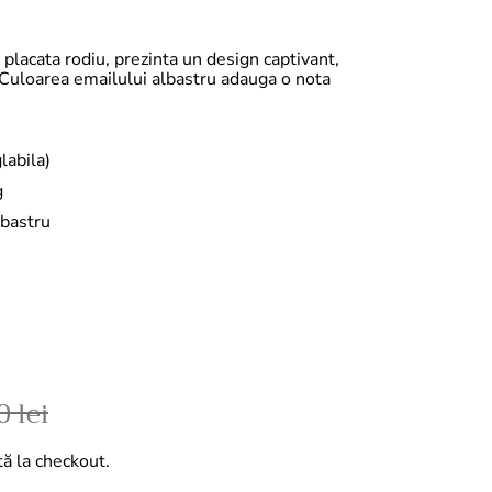
, placata rodiu, prezinta un design captivant,
 Culoarea emailului albastru adauga o nota
labila)
g
lbastru
 lei
tă la checkout.