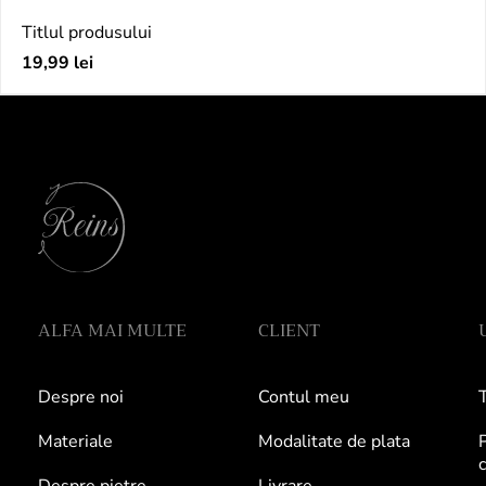
Titlul produsului
Preț
19,99 lei
obișnuit
ALFA MAI MULTE
CLIENT
Despre noi
Contul meu
T
Materiale
Modalitate de plata
P
c