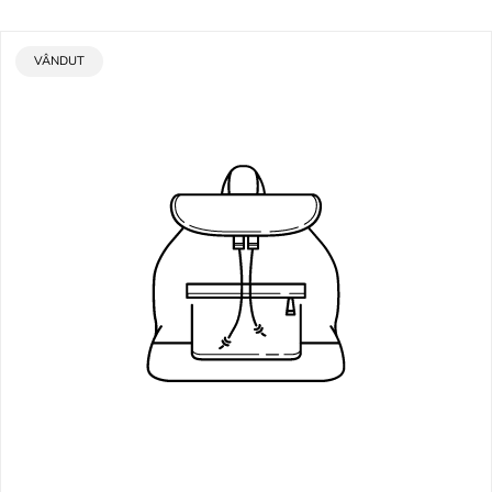
ETICHETA
VÂNDUT
PRODUSULUI: