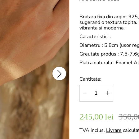
Bratara fixa din argint 925
sugerand o textura topita.
vibranta si moderna.
Caracteristici
:
Diametru : 5.8cm (usor reg
Greutate produs : 7.5-7.6
Piatra naturala : Enamel A
Cantitate:
P
P
245,00 lei
350,00
r
r
TVA inclus.
Livrare
calcula
e
e