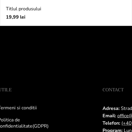
Titlul produsului
Preț
19,99 lei
obișnuit
UTILE
CONTACT
ermeni si conditii
Adresa:
Strad
Email:
office
olitica de
Telefon:
(+4
onfidentialitate(GDPR)
Program:
Luni