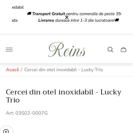
xidabil
💎 Red
🚚
Transport Gratuit
pentru comenzile de peste 350 Lei!
oada
Livrarea
dureaza intre 1-3 zile lucratoare!🚚
Gra
Sigla
magazinului"
Sertar
căruci
Acasă
/
Cercei din otel inoxidabil - Lucky Trio
Cercei din otel inoxidabil - Lucky
Trio
Art: 03S02-0007G