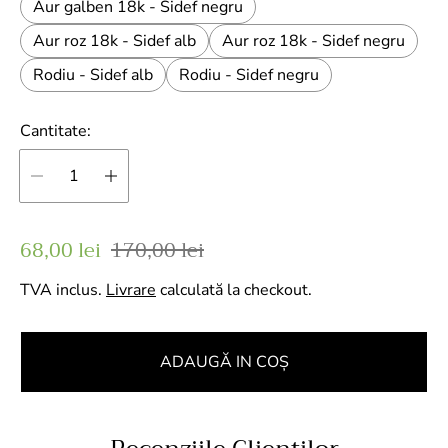
Aur galben 18k - Sidef negru
Aur roz 18k - Sidef alb
Aur roz 18k - Sidef negru
Rodiu - Sidef alb
Rodiu - Sidef negru
Cantitate:
P
P
68,00 lei
170,00 lei
r
r
TVA inclus.
Livrare
calculată la checkout.
e
e
ț
ț
d
o
ADAUGĂ IN COŞ
e
b
v
i
â
ș