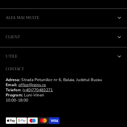
ALFA MAI MULTE
Despre noi
CLIENT
Materiale
Contul meu
Despre pietre
UTILE
Modalitate de plata
Ingrijirea produselor
CONTACT
Termeni si conditii
Livrare
Ambalaje Reins
Adresa:
Strada Petuniilor nr 6, Balaia, Judetul Buzau
Politica de confidentialitate(GDPR)
Email:
office@reins.ro
Retur
ANPC
Telefon:
(+40)770483271
Politica Coockies
Program:
Luni-Vineri
Garantie
10:00-18:00
Declinarea responsabilitatii
Ghid marimi inele
Solicitare, stergere sau export de date.